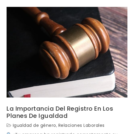
Transparenci
Retributiva:
el
nuevo
eje
estratégico
para
la
PYME
en
España
La Importancia Del Registro En Los
Planes De Igualdad
Igualdad de género
,
Relaciones Laborales