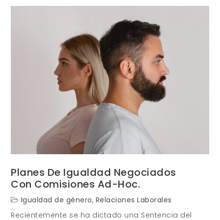
de
Puestos
con
perspectiva
de
género.
Planes De Igualdad Negociados
Con Comisiones Ad-Hoc.
Igualdad de género
,
Relaciones Laborales
Recientemente se ha dictado una Sentencia del