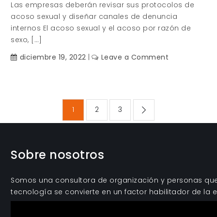
Las empresas deberán revisar sus protocolos de
acoso sexual y diseñar canales de denuncia
internos El acoso sexual y el acoso por razón de
sexo, […]
on
diciembre 19, 2022
Leave a Comment
NOVEDADES
EN
LOS
Paginación
PROTOCOLO
1
2
3
DE
de
ACOSO
SEXUAL
Y
Sobre nosotros
entradas
POR
RAZÓN
Somos una consultora de organización y personas que 
DE
tecnología se convierte en un factor habilitador de la e
SEXO.
Reproductor