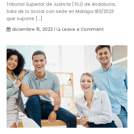
Tribunal Superior de Justicia (TSJ) de Andalucia,
Sala de lo Social con sede en Málaga 180/2023
que supone […]
on
diciembre 15, 2023
Leave a Comment
Planes
de
igualdad
negociados
con
Comisiones
Ad-
Hoc.