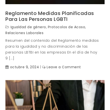
Reglamento Medidas Planificadas
Para Las Personas LGBTI
Igualdad de género
,
Protocolos de Acoso
,
Relaciones Laborales
Resumen del contenido del Reglamento medidas
para la igualdad y no discriminación de las
personas LBTBI en las empresas En el día de hoy
9 […]
on
octubre 9, 2024
Leave a Comment
Reglamento
medidas
planificadas
para
las
personas
LGBTI