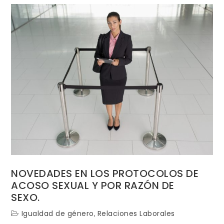
RDL
5/2023
incluye
medidas
en
el
ámbito
laboral.
NOVEDADES EN LOS PROTOCOLOS DE
ACOSO SEXUAL Y POR RAZÓN DE
SEXO.
Igualdad de género
,
Relaciones Laborales