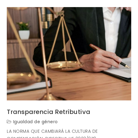
Transparenci
Retributiva:
el
nuevo
eje
estratégico
para
la
PYME
en
España
Transparencia Retributiva
Igualdad de género
LA NORMA QUE CAMBIARÁ LA CULTURA DE