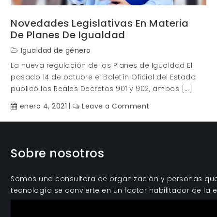
Novedades Legislativas En Materia
De Planes De Igualdad
Igualdad de género
La nueva regulación de los Planes de Igualdad El
pasado 14 de octubre el Boletín Oficial del Estado
publicó los Reales Decretos 901 y 902, ambos […]
on
enero 4, 2021
Leave a Comment
Novedades
Legislativas
en
Sobre nosotros
materia
de
Planes
Somos una consultora de organización y personas que 
de
tecnología se convierte en un factor habilitador de la e
Igualdad
Reproductor
de