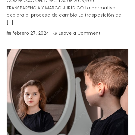
COMPENSACIÓN. DIRECTIVA UE 2023/970
TRANSPARENCIA Y MARCO JURÍDICO La normativa
acelera el proceso de cambio La trasposición de
[…]
on
febrero 27, 2024
Leave a Comment
Transparencia
Retributiva