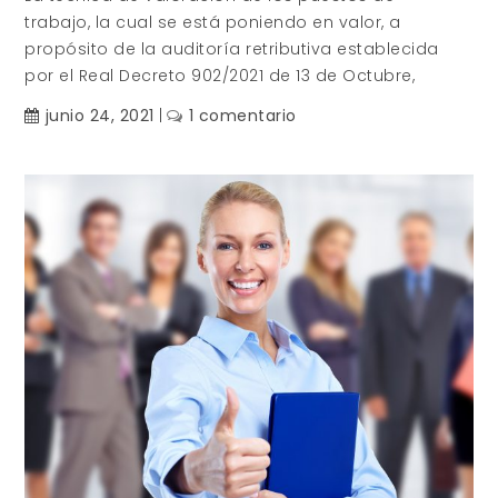
trabajo, la cual se está poniendo en valor, a
propósito de la auditoría retributiva establecida
por el Real Decreto 902/2021 de 13 de Octubre,
en
junio 24, 2021
1 comentario
La
Valoración
de
puestos
de
trabajo
con
perspectiva
de
género