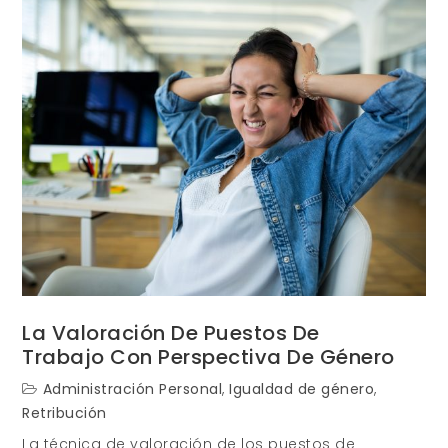
Puestos
con
perspectiva
de
género.
La Valoración De Puestos De
Trabajo Con Perspectiva De Género
Administración Personal
,
Igualdad de género
,
Retribución
La técnica de valoración de los puestos de