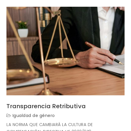
Transparenci
Retributiva:
el
nuevo
eje
estratégico
para
la
PYME
en
España
Transparencia Retributiva
Igualdad de género
LA NORMA QUE CAMBIARÁ LA CULTURA DE