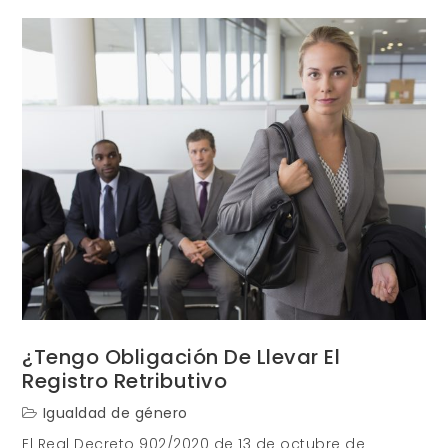
para
negociar
los
Planes
de
Igualdad
¿Tengo Obligación De Llevar El
Registro Retributivo
Igualdad de género
El Real Decreto 902/2020 de 13 de octubre de