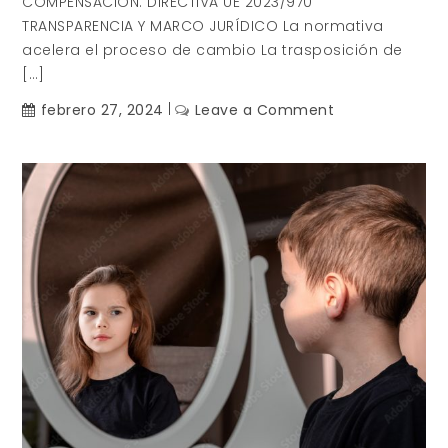
COMPENSACIÓN. DIRECTIVA UE 2023/970
TRANSPARENCIA Y MARCO JURÍDICO La normativa
acelera el proceso de cambio La trasposición de
[…]
on
febrero 27, 2024
Leave a Comment
Transparencia
Retributiva