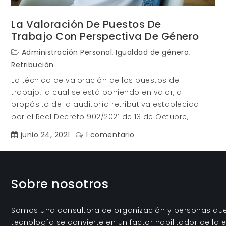
La Valoración De Puestos De
Trabajo Con Perspectiva De Género
Administración Personal
,
Igualdad de género
,
Retribución
La técnica de valoración de los puestos de
trabajo, la cual se está poniendo en valor, a
propósito de la auditoría retributiva establecida
por el Real Decreto 902/2021 de 13 de Octubre,
en
junio 24, 2021
1 comentario
La
Valoración
de
Sobre nosotros
puestos
de
trabajo
Somos una consultora de organización y personas que 
con
tecnología se convierte en un factor habilitador de la e