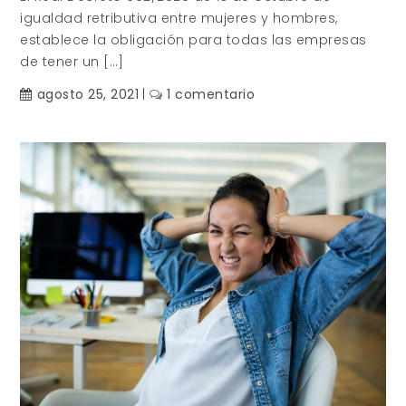
igualdad retributiva entre mujeres y hombres,
establece la obligación para todas las empresas
de tener un […]
en
agosto 25, 2021
1 comentario
¿Tengo
obligación
de
llevar
el
registro
retributivo