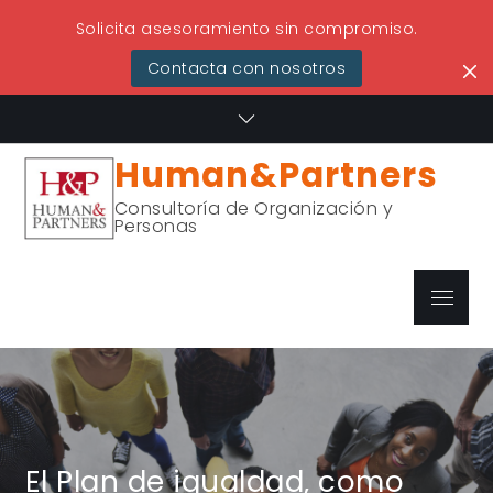
Solicita asesoramiento sin compromiso.
Contacta con nosotros
Skip
to
content
Human&Partners
Consultoría de Organización y
Personas
Menu
El Plan de igualdad, como