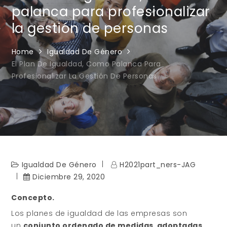
palanca para profesionalizar
la gestión de personas
Home
Igualdad De Género
El Plan De Igualdad, Como Palanca Para
Profesionalizar La Gestión De Personas
Igualdad De Género
H2021part_ners-JAG
Diciembre 29, 2020
Concepto.
Los planes de igualdad de las empresas son
un
conjunto ordenado de medidas
,
adoptadas