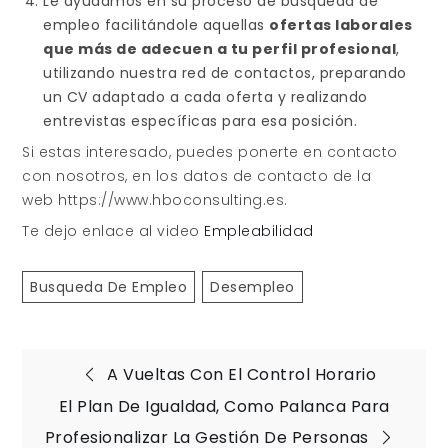
Le ayudamos en su proceso de busqueda de
empleo facilitándole aquellas
ofertas laborales
que más de adecuen a tu perfil profesional
,
utilizando nuestra red de contactos, preparando
un CV adaptado a cada oferta y realizando
entrevistas específicas para esa posición.
Si estas interesado, puedes ponerte en contacto
con nosotros, en los datos de contacto de la
web https://www.hboconsulting.es.
Te dejo enlace al video
Empleabilidad
Busqueda De Empleo
Desempleo
Navegación
A Vueltas Con El Control Horario
El Plan De Igualdad, Como Palanca Para
de
Profesionalizar La Gestión De Personas