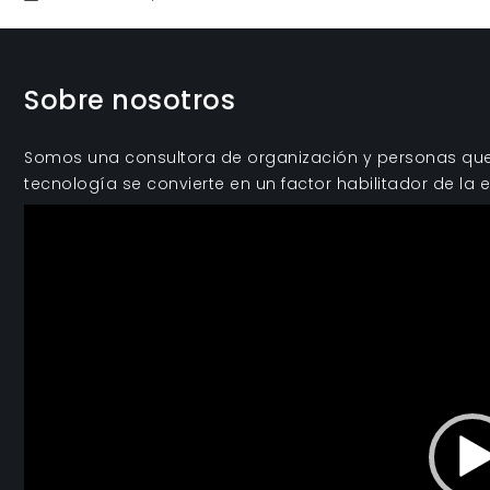
La
gestión
por
Sobre nosotros
valores,
estrategia
clave
Somos una consultora de organización y personas que 
en
tecnología se convierte en un factor habilitador de la e
el
Reproductor
compromiso
de
de
vídeo
los
empleados