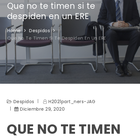
Que no te timen si te
despiden en un ERE
Home
Despidos
Que No Te Timen Si Te Despiden En Un ERE
Despidos
H2021part_ners-JAG
Diciembre 29, 2020
QUE NO TE TIMEN