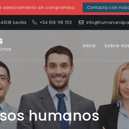
ta asesoramiento sin compromiso.
Contacta con noso
 41018 Sevilla
+34 619 718 703
info@humanandpar
s
Inicio
Sobre no
sonas
rsos humanos