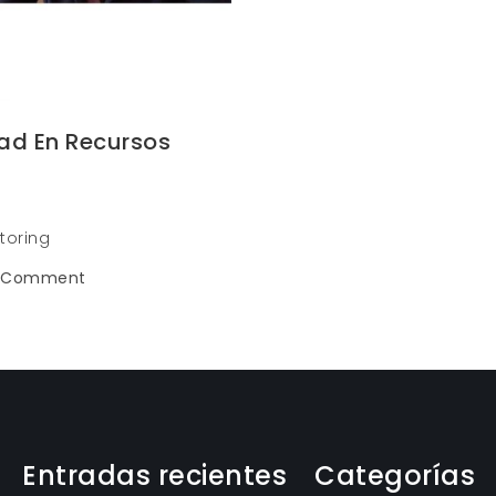
ad En Recursos
toring
on
a Comment
Mentoring
especialidad
en
Recursos
Humanos
Entradas recientes
Categorías