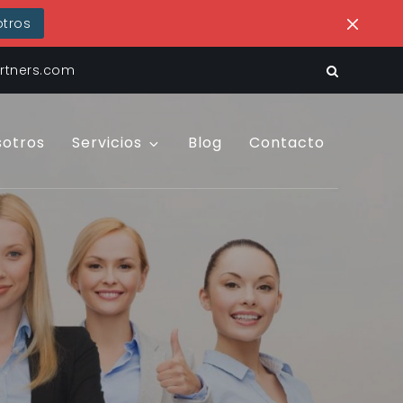
tros
tners.com
sotros
Servicios
Blog
Contacto