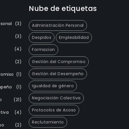
Nube de etiquetas
rsonal
(3)
Administración Personal
(3)
Despidos
Empleabilidad
(4)
Formacion
(2)
Gestión del Compromiso
Gestión del Desempeño
romiso
(1)
Igualdad de género
mpeño
(1)
Negociación Colectiva
o
(21)
Protocolos de Acoso
tiva
(4)
Reclutamiento
so
(2)