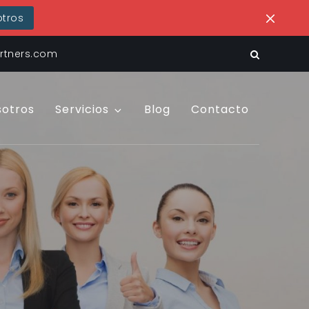
tros
tners.com
sotros
Servicios
Blog
Contacto