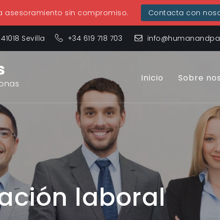
ta asesoramiento sin compromiso.
Contacta con noso
 41018 Sevilla
+34 619 718 703
info@humanandpar
s
Inicio
Sobre no
sonas
ación laboral