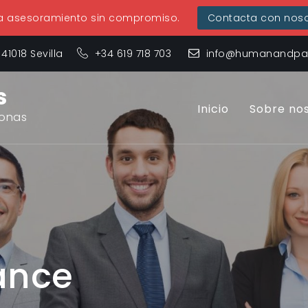
ta asesoramiento sin compromiso.
Contacta con noso
 41018 Sevilla
+34 619 718 703
info@humanandpar
s
Inicio
Sobre no
sonas
ance