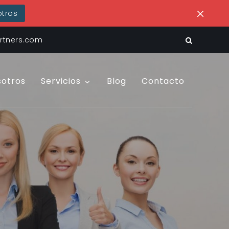
tros
tners.com
sotros
Servicios
Blog
Contacto