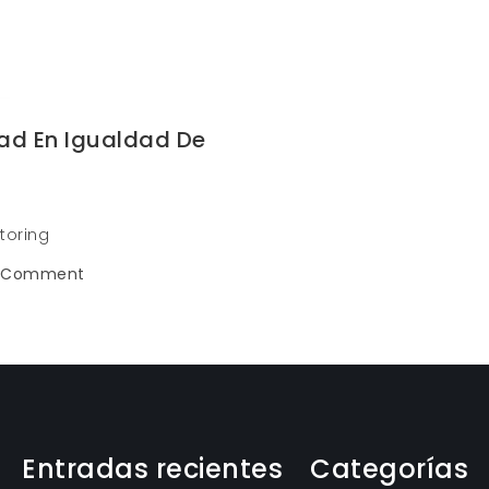
dad En Igualdad De
toring
on
a Comment
Mentoring
especialidad
en
igualdad
de
género
Entradas recientes
Categorías